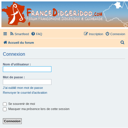
France Didgeridoo
Didgeridoo et Guimbarde sur France Didgeridoo - retrouvez la communauté.
Smartfeed
FAQ
Inscription
Connexion
R
Accueil du forum
e
Connexion
c
h
Nom d’utilisateur :
e
r
Mot de passe :
c
J’ai oublié mon mot de passe
h
Renvoyer le courriel d’activation
e
Se souvenir de moi
r
Masquer ma présence lors de cette session