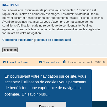
INSCRIPTION
Vous devez être inscrit avant de pouvoir vous connecter. L’inscription est
rapide et vous offre de nombreux avantages. Les administrateurs du forum
peuvent accorder des fonctionnalités supplémentaires aux utilisateurs inscrits.
Avant de vous inscrire, assurez-vous d’avoir pris connaissance de nos
conditions d’utilisation et de notre politique de confidentialité. Veuillez
également prendre le temps de consulter attentivement toutes les règles du
forum lors de votre navigation.
Conditions d’utilisation
|
Politique de confidentialité
Inscription
Accueil du forum
Nous contacter
Fuseau horaire sur
UTC+02:00
En poursuivant votre navigation sur ce site, vous
acceptez l’utilisation de cookies vous permettant
de bénéficier d’une expérience de navigation
Développé par
phpBB
® Forum Software © phpBB Limited
Traduction française officielle
©
Qiaeru
optimale.
En savoir plus…
Confidentialité
|
Conditions
J’accepte