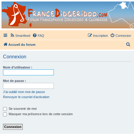
France Didgeridoo
Didgeridoo et Guimbarde sur France Didgeridoo - retrouvez la communauté.
Smartfeed
FAQ
Inscription
Connexion
R
Accueil du forum
e
Connexion
c
h
Nom d’utilisateur :
e
r
Mot de passe :
c
J’ai oublié mon mot de passe
h
Renvoyer le courriel d’activation
e
Se souvenir de moi
r
Masquer ma présence lors de cette session