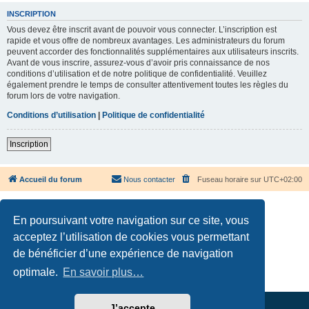
INSCRIPTION
Vous devez être inscrit avant de pouvoir vous connecter. L’inscription est
rapide et vous offre de nombreux avantages. Les administrateurs du forum
peuvent accorder des fonctionnalités supplémentaires aux utilisateurs inscrits.
Avant de vous inscrire, assurez-vous d’avoir pris connaissance de nos
conditions d’utilisation et de notre politique de confidentialité. Veuillez
également prendre le temps de consulter attentivement toutes les règles du
forum lors de votre navigation.
Conditions d’utilisation
|
Politique de confidentialité
Inscription
Accueil du forum
Nous contacter
Fuseau horaire sur
UTC+02:00
En poursuivant votre navigation sur ce site, vous
acceptez l’utilisation de cookies vous permettant
de bénéficier d’une expérience de navigation
Développé par
phpBB
® Forum Software © phpBB Limited
Traduction française officielle
©
Qiaeru
optimale.
En savoir plus…
Confidentialité
|
Conditions
J’accepte