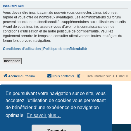
INSCRIPTION
Vous devez être inscrit avant de pouvoir vous connecter. L’inscription est
rapide et vous offre de nombreux avantages. Les administrateurs du forum
peuvent accorder des fonctionnalités supplémentaires aux utilisateurs inscrits.
Avant de vous inscrire, assurez-vous d’avoir pris connaissance de nos
conditions d’utilisation et de notre politique de confidentialité. Veuillez
également prendre le temps de consulter attentivement toutes les règles du
forum lors de votre navigation.
Conditions d’utilisation
|
Politique de confidentialité
Inscription
Accueil du forum
Nous contacter
Fuseau horaire sur
UTC+02:00
En poursuivant votre navigation sur ce site, vous
acceptez l’utilisation de cookies vous permettant
de bénéficier d’une expérience de navigation
Développé par
phpBB
® Forum Software © phpBB Limited
Traduction française officielle
©
Qiaeru
optimale.
En savoir plus…
Confidentialité
|
Conditions
J’accepte