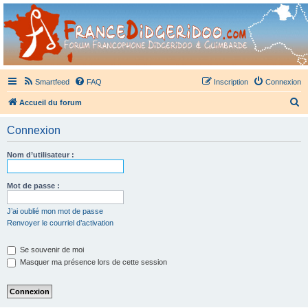
France Didgeridoo
Didgeridoo et Guimbarde sur France Didgeridoo - retrouvez la communauté.
Smartfeed
FAQ
Inscription
Connexion
R
Accueil du forum
e
Connexion
c
h
Nom d’utilisateur :
e
r
Mot de passe :
c
J’ai oublié mon mot de passe
h
Renvoyer le courriel d’activation
e
Se souvenir de moi
r
Masquer ma présence lors de cette session