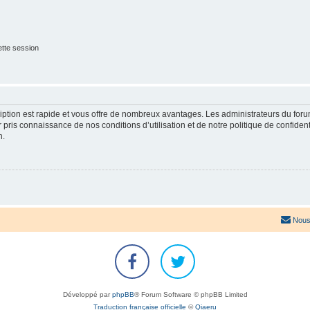
tte session
cription est rapide et vous offre de nombreux avantages. Les administrateurs du fo
ir pris connaissance de nos conditions d’utilisation et de notre politique de confide
n.
Nous
Développé par
phpBB
® Forum Software © phpBB Limited
Traduction française officielle
©
Qiaeru