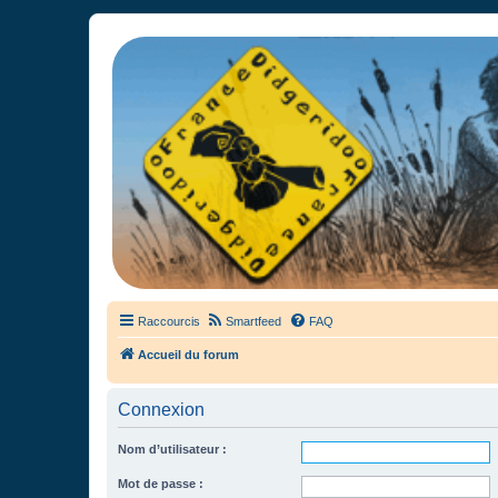
France Didgeridoo
Didgeridoo et Guimbarde sur France Didgeridoo - retrouvez la commun
Raccourcis
Smartfeed
FAQ
Accueil du forum
Connexion
Nom d’utilisateur :
Mot de passe :