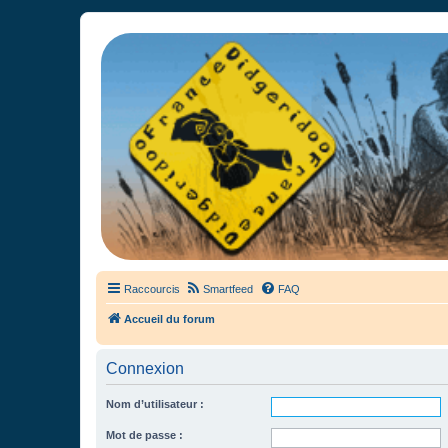
France Didgeridoo
Didgeridoo et Guimbarde sur France Didgeridoo - retrouvez la commun
Raccourcis
Smartfeed
FAQ
Accueil du forum
Connexion
Nom d’utilisateur :
Mot de passe :