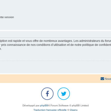
tte session
cription est rapide et vous offre de nombreux avantages. Les administrateurs du fo
ir pris connaissance de nos conditions d’utilisation et de notre politique de confide
n.
Nous
Développé par
phpBB
® Forum Software © phpBB Limited
Traduction française officielle
©
Qiaeru