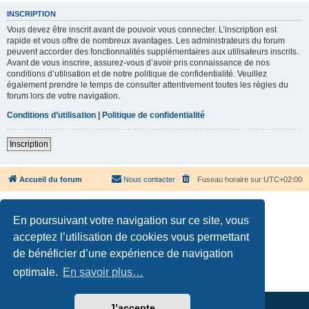
INSCRIPTION
Vous devez être inscrit avant de pouvoir vous connecter. L’inscription est
rapide et vous offre de nombreux avantages. Les administrateurs du forum
peuvent accorder des fonctionnalités supplémentaires aux utilisateurs inscrits.
Avant de vous inscrire, assurez-vous d’avoir pris connaissance de nos
conditions d’utilisation et de notre politique de confidentialité. Veuillez
également prendre le temps de consulter attentivement toutes les règles du
forum lors de votre navigation.
Conditions d’utilisation
|
Politique de confidentialité
Inscription
Accueil du forum
Nous contacter
Fuseau horaire sur
UTC+02:00
En poursuivant votre navigation sur ce site, vous
acceptez l’utilisation de cookies vous permettant
de bénéficier d’une expérience de navigation
Développé par
phpBB
® Forum Software © phpBB Limited
Traduction française officielle
©
Qiaeru
optimale.
En savoir plus…
Confidentialité
|
Conditions
J’accepte