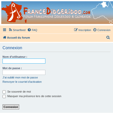
France Didgeridoo
Didgeridoo et Guimbarde sur France Didgeridoo - retrouvez la communauté.
Smartfeed
FAQ
Inscription
Connexion
R
Accueil du forum
e
Connexion
c
h
Nom d’utilisateur :
e
r
Mot de passe :
c
J’ai oublié mon mot de passe
h
Renvoyer le courriel d’activation
e
Se souvenir de moi
r
Masquer ma présence lors de cette session