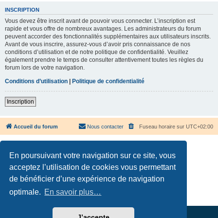
INSCRIPTION
Vous devez être inscrit avant de pouvoir vous connecter. L’inscription est
rapide et vous offre de nombreux avantages. Les administrateurs du forum
peuvent accorder des fonctionnalités supplémentaires aux utilisateurs inscrits.
Avant de vous inscrire, assurez-vous d’avoir pris connaissance de nos
conditions d’utilisation et de notre politique de confidentialité. Veuillez
également prendre le temps de consulter attentivement toutes les règles du
forum lors de votre navigation.
Conditions d’utilisation
|
Politique de confidentialité
Inscription
Accueil du forum
Nous contacter
Fuseau horaire sur
UTC+02:00
En poursuivant votre navigation sur ce site, vous
acceptez l’utilisation de cookies vous permettant
de bénéficier d’une expérience de navigation
Développé par
phpBB
® Forum Software © phpBB Limited
Traduction française officielle
©
Qiaeru
optimale.
En savoir plus…
Confidentialité
|
Conditions
J’accepte