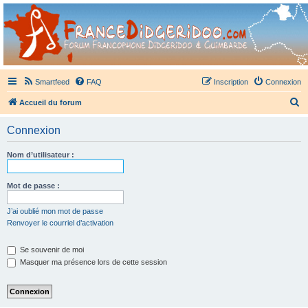
France Didgeridoo
Didgeridoo et Guimbarde sur France Didgeridoo - retrouvez la communauté.
Smartfeed
FAQ
Inscription
Connexion
R
Accueil du forum
e
Connexion
c
h
Nom d’utilisateur :
e
r
Mot de passe :
c
J’ai oublié mon mot de passe
h
Renvoyer le courriel d’activation
e
Se souvenir de moi
r
Masquer ma présence lors de cette session