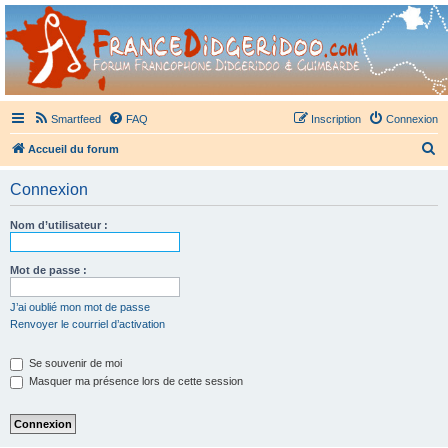
France Didgeridoo
Didgeridoo et Guimbarde sur France Didgeridoo - retrouvez la communauté.
Smartfeed
FAQ
Inscription
Connexion
R
Accueil du forum
e
Connexion
c
h
Nom d’utilisateur :
e
r
Mot de passe :
c
J’ai oublié mon mot de passe
h
Renvoyer le courriel d’activation
e
Se souvenir de moi
r
Masquer ma présence lors de cette session