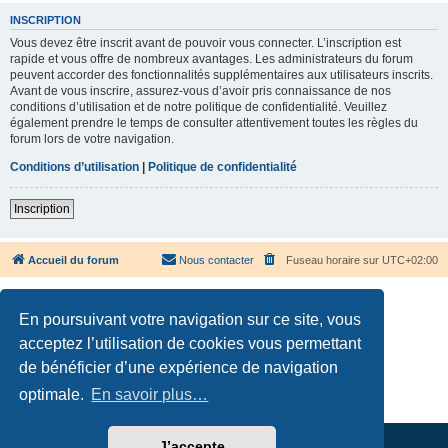
INSCRIPTION
Vous devez être inscrit avant de pouvoir vous connecter. L’inscription est
rapide et vous offre de nombreux avantages. Les administrateurs du forum
peuvent accorder des fonctionnalités supplémentaires aux utilisateurs inscrits.
Avant de vous inscrire, assurez-vous d’avoir pris connaissance de nos
conditions d’utilisation et de notre politique de confidentialité. Veuillez
également prendre le temps de consulter attentivement toutes les règles du
forum lors de votre navigation.
Conditions d’utilisation
|
Politique de confidentialité
Inscription
Accueil du forum
Nous contacter
Fuseau horaire sur
UTC+02:00
En poursuivant votre navigation sur ce site, vous
acceptez l’utilisation de cookies vous permettant
de bénéficier d’une expérience de navigation
Développé par
phpBB
® Forum Software © phpBB Limited
Traduction française officielle
©
Qiaeru
optimale.
En savoir plus…
Confidentialité
|
Conditions
J’accepte