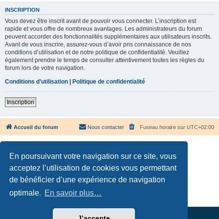
INSCRIPTION
Vous devez être inscrit avant de pouvoir vous connecter. L’inscription est
rapide et vous offre de nombreux avantages. Les administrateurs du forum
peuvent accorder des fonctionnalités supplémentaires aux utilisateurs inscrits.
Avant de vous inscrire, assurez-vous d’avoir pris connaissance de nos
conditions d’utilisation et de notre politique de confidentialité. Veuillez
également prendre le temps de consulter attentivement toutes les règles du
forum lors de votre navigation.
Conditions d’utilisation
|
Politique de confidentialité
Inscription
Accueil du forum
Nous contacter
Fuseau horaire sur
UTC+02:00
En poursuivant votre navigation sur ce site, vous
acceptez l’utilisation de cookies vous permettant
de bénéficier d’une expérience de navigation
Développé par
phpBB
® Forum Software © phpBB Limited
Traduction française officielle
©
Qiaeru
optimale.
En savoir plus…
Confidentialité
|
Conditions
J’accepte