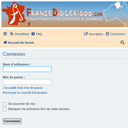
France Didgeridoo
Didgeridoo et Guimbarde sur France Didgeridoo - retrouvez la communauté.
Smartfeed
FAQ
Inscription
Connexion
R
Accueil du forum
e
Connexion
c
h
Nom d’utilisateur :
e
r
Mot de passe :
c
J’ai oublié mon mot de passe
h
Renvoyer le courriel d’activation
e
Se souvenir de moi
r
Masquer ma présence lors de cette session