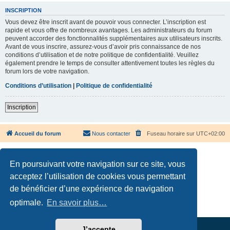
INSCRIPTION
Vous devez être inscrit avant de pouvoir vous connecter. L’inscription est
rapide et vous offre de nombreux avantages. Les administrateurs du forum
peuvent accorder des fonctionnalités supplémentaires aux utilisateurs inscrits.
Avant de vous inscrire, assurez-vous d’avoir pris connaissance de nos
conditions d’utilisation et de notre politique de confidentialité. Veuillez
également prendre le temps de consulter attentivement toutes les règles du
forum lors de votre navigation.
Conditions d’utilisation
|
Politique de confidentialité
Inscription
Accueil du forum
Nous contacter
Fuseau horaire sur
UTC+02:00
En poursuivant votre navigation sur ce site, vous
acceptez l’utilisation de cookies vous permettant
de bénéficier d’une expérience de navigation
Développé par
phpBB
® Forum Software © phpBB Limited
Traduction française officielle
©
Qiaeru
optimale.
En savoir plus…
Confidentialité
|
Conditions
J’accepte