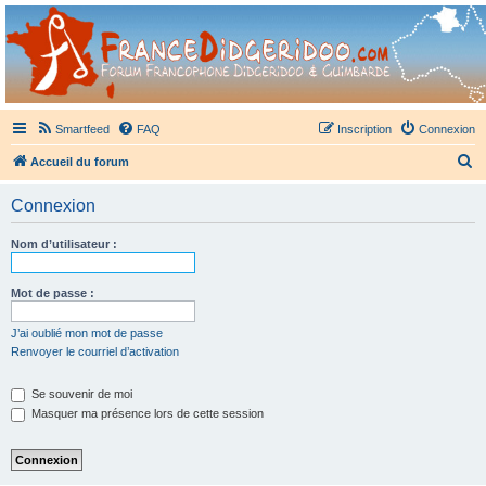
France Didgeridoo
Didgeridoo et Guimbarde sur France Didgeridoo - retrouvez la communauté.
Smartfeed
FAQ
Inscription
Connexion
R
Accueil du forum
e
Connexion
c
h
Nom d’utilisateur :
e
r
Mot de passe :
c
J’ai oublié mon mot de passe
h
Renvoyer le courriel d’activation
e
Se souvenir de moi
r
Masquer ma présence lors de cette session