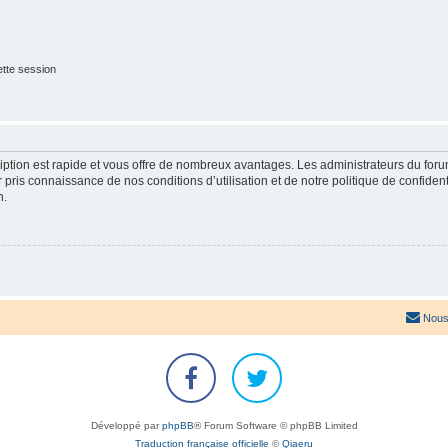
tte session
cription est rapide et vous offre de nombreux avantages. Les administrateurs du fo
ir pris connaissance de nos conditions d’utilisation et de notre politique de confide
n.
Nous
Développé par
phpBB
® Forum Software © phpBB Limited
Traduction française officielle
©
Qiaeru