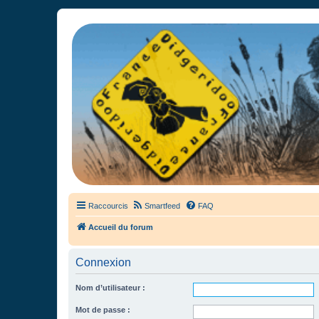
France Didgeridoo
Didgeridoo et Guimbarde sur France Didgeridoo - retrouvez la commun
Raccourcis
Smartfeed
FAQ
Accueil du forum
Connexion
Nom d’utilisateur :
Mot de passe :