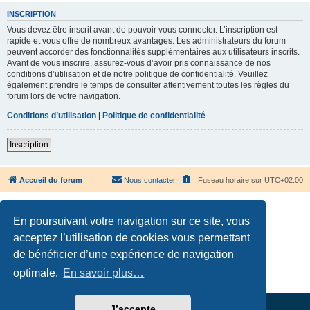
INSCRIPTION
Vous devez être inscrit avant de pouvoir vous connecter. L’inscription est
rapide et vous offre de nombreux avantages. Les administrateurs du forum
peuvent accorder des fonctionnalités supplémentaires aux utilisateurs inscrits.
Avant de vous inscrire, assurez-vous d’avoir pris connaissance de nos
conditions d’utilisation et de notre politique de confidentialité. Veuillez
également prendre le temps de consulter attentivement toutes les règles du
forum lors de votre navigation.
Conditions d’utilisation
|
Politique de confidentialité
Inscription
Accueil du forum
Nous contacter
Fuseau horaire sur
UTC+02:00
En poursuivant votre navigation sur ce site, vous
acceptez l’utilisation de cookies vous permettant
de bénéficier d’une expérience de navigation
Développé par
phpBB
® Forum Software © phpBB Limited
Traduction française officielle
©
Qiaeru
optimale.
En savoir plus…
Confidentialité
|
Conditions
J’accepte