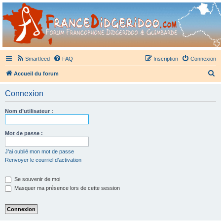
France Didgeridoo
Didgeridoo et Guimbarde sur France Didgeridoo - retrouvez la communauté.
Smartfeed
FAQ
Inscription
Connexion
R
Accueil du forum
e
Connexion
c
h
Nom d’utilisateur :
e
r
Mot de passe :
c
J’ai oublié mon mot de passe
h
Renvoyer le courriel d’activation
e
Se souvenir de moi
r
Masquer ma présence lors de cette session