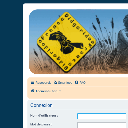
France Didgeridoo
Didgeridoo et Guimbarde sur France Didgeridoo - retrouvez la commun
Raccourcis
Smartfeed
FAQ
Accueil du forum
Connexion
Nom d’utilisateur :
Mot de passe :