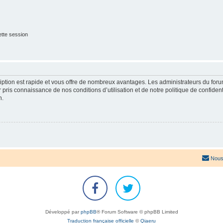
tte session
cription est rapide et vous offre de nombreux avantages. Les administrateurs du fo
ir pris connaissance de nos conditions d’utilisation et de notre politique de confide
n.
Nous
Développé par
phpBB
® Forum Software © phpBB Limited
Traduction française officielle
©
Qiaeru