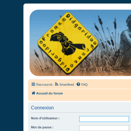
France Didgeridoo
Didgeridoo et Guimbarde sur France Didgeridoo - retrouvez la commun
Raccourcis
Smartfeed
FAQ
Accueil du forum
Connexion
Nom d’utilisateur :
Mot de passe :