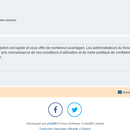
tte session
cription est rapide et vous offre de nombreux avantages. Les administrateurs du fo
ir pris connaissance de nos conditions d’utilisation et de notre politique de confide
n.
Nous
Développé par
phpBB
® Forum Software © phpBB Limited
Traduction française officielle
©
Qiaeru