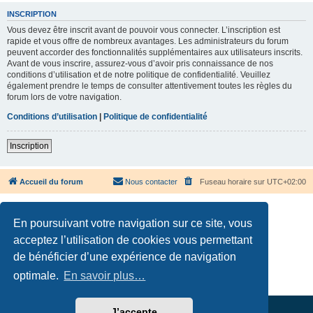
INSCRIPTION
Vous devez être inscrit avant de pouvoir vous connecter. L’inscription est
rapide et vous offre de nombreux avantages. Les administrateurs du forum
peuvent accorder des fonctionnalités supplémentaires aux utilisateurs inscrits.
Avant de vous inscrire, assurez-vous d’avoir pris connaissance de nos
conditions d’utilisation et de notre politique de confidentialité. Veuillez
également prendre le temps de consulter attentivement toutes les règles du
forum lors de votre navigation.
Conditions d’utilisation
|
Politique de confidentialité
Inscription
Accueil du forum
Nous contacter
Fuseau horaire sur
UTC+02:00
En poursuivant votre navigation sur ce site, vous
acceptez l’utilisation de cookies vous permettant
de bénéficier d’une expérience de navigation
Développé par
phpBB
® Forum Software © phpBB Limited
Traduction française officielle
©
Qiaeru
optimale.
En savoir plus…
Confidentialité
|
Conditions
J’accepte