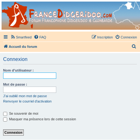
France Didgeridoo
Didgeridoo et Guimbarde sur France Didgeridoo - retrouvez la communauté.
Smartfeed
FAQ
Inscription
Connexion
R
Accueil du forum
e
Connexion
c
h
Nom d’utilisateur :
e
r
Mot de passe :
c
J’ai oublié mon mot de passe
h
Renvoyer le courriel d’activation
e
Se souvenir de moi
r
Masquer ma présence lors de cette session