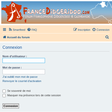
France Didgeridoo
Didgeridoo et Guimbarde sur France Didgeridoo - retrouvez la communauté.
Smartfeed
FAQ
Inscription
Connexion
R
Accueil du forum
e
Connexion
c
h
Nom d’utilisateur :
e
r
Mot de passe :
c
J’ai oublié mon mot de passe
h
Renvoyer le courriel d’activation
e
Se souvenir de moi
r
Masquer ma présence lors de cette session