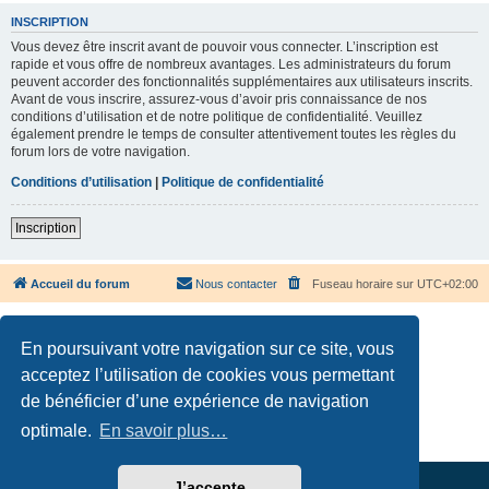
INSCRIPTION
Vous devez être inscrit avant de pouvoir vous connecter. L’inscription est
rapide et vous offre de nombreux avantages. Les administrateurs du forum
peuvent accorder des fonctionnalités supplémentaires aux utilisateurs inscrits.
Avant de vous inscrire, assurez-vous d’avoir pris connaissance de nos
conditions d’utilisation et de notre politique de confidentialité. Veuillez
également prendre le temps de consulter attentivement toutes les règles du
forum lors de votre navigation.
Conditions d’utilisation
|
Politique de confidentialité
Inscription
Accueil du forum
Nous contacter
Fuseau horaire sur
UTC+02:00
En poursuivant votre navigation sur ce site, vous
acceptez l’utilisation de cookies vous permettant
de bénéficier d’une expérience de navigation
Développé par
phpBB
® Forum Software © phpBB Limited
Traduction française officielle
©
Qiaeru
optimale.
En savoir plus…
Confidentialité
|
Conditions
J’accepte