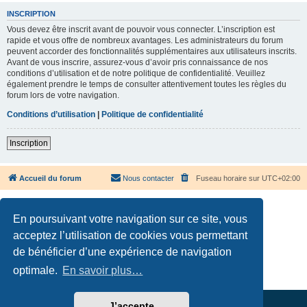
INSCRIPTION
Vous devez être inscrit avant de pouvoir vous connecter. L’inscription est
rapide et vous offre de nombreux avantages. Les administrateurs du forum
peuvent accorder des fonctionnalités supplémentaires aux utilisateurs inscrits.
Avant de vous inscrire, assurez-vous d’avoir pris connaissance de nos
conditions d’utilisation et de notre politique de confidentialité. Veuillez
également prendre le temps de consulter attentivement toutes les règles du
forum lors de votre navigation.
Conditions d’utilisation
|
Politique de confidentialité
Inscription
Accueil du forum
Nous contacter
Fuseau horaire sur
UTC+02:00
En poursuivant votre navigation sur ce site, vous
acceptez l’utilisation de cookies vous permettant
de bénéficier d’une expérience de navigation
Développé par
phpBB
® Forum Software © phpBB Limited
Traduction française officielle
©
Qiaeru
optimale.
En savoir plus…
Confidentialité
|
Conditions
J’accepte