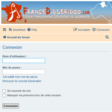
France Didgeridoo
Didgeridoo et Guimbarde sur France Didgeridoo - retrouvez la communauté.
Smartfeed
FAQ
Inscription
Connexion
R
Accueil du forum
e
Connexion
c
h
Nom d’utilisateur :
e
r
Mot de passe :
c
J’ai oublié mon mot de passe
h
Renvoyer le courriel d’activation
e
Se souvenir de moi
r
Masquer ma présence lors de cette session