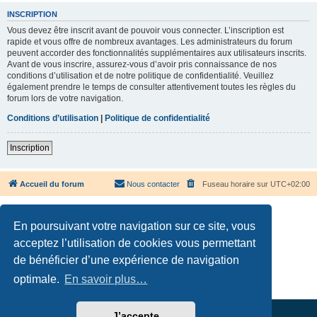
INSCRIPTION
Vous devez être inscrit avant de pouvoir vous connecter. L’inscription est
rapide et vous offre de nombreux avantages. Les administrateurs du forum
peuvent accorder des fonctionnalités supplémentaires aux utilisateurs inscrits.
Avant de vous inscrire, assurez-vous d’avoir pris connaissance de nos
conditions d’utilisation et de notre politique de confidentialité. Veuillez
également prendre le temps de consulter attentivement toutes les règles du
forum lors de votre navigation.
Conditions d’utilisation
|
Politique de confidentialité
Inscription
Accueil du forum
Nous contacter
Fuseau horaire sur
UTC+02:00
En poursuivant votre navigation sur ce site, vous
acceptez l’utilisation de cookies vous permettant
de bénéficier d’une expérience de navigation
Développé par
phpBB
® Forum Software © phpBB Limited
Traduction française officielle
©
Qiaeru
optimale.
En savoir plus…
Confidentialité
|
Conditions
J’accepte