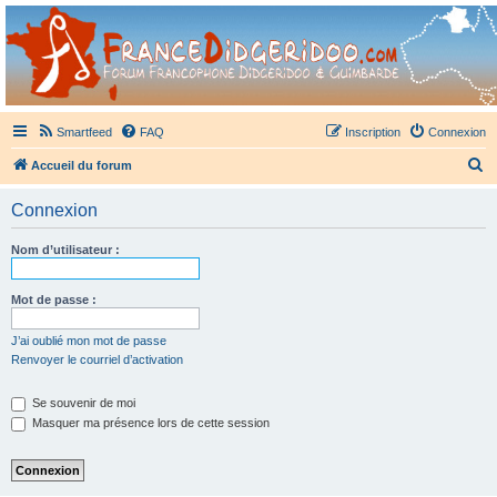
France Didgeridoo
Didgeridoo et Guimbarde sur France Didgeridoo - retrouvez la communauté.
Smartfeed
FAQ
Inscription
Connexion
R
Accueil du forum
e
Connexion
c
h
Nom d’utilisateur :
e
r
Mot de passe :
c
J’ai oublié mon mot de passe
h
Renvoyer le courriel d’activation
e
Se souvenir de moi
r
Masquer ma présence lors de cette session