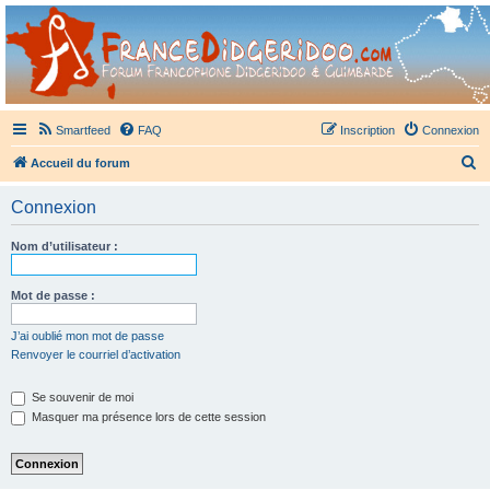
France Didgeridoo
Didgeridoo et Guimbarde sur France Didgeridoo - retrouvez la communauté.
Smartfeed
FAQ
Inscription
Connexion
R
Accueil du forum
e
Connexion
c
h
Nom d’utilisateur :
e
r
Mot de passe :
c
J’ai oublié mon mot de passe
h
Renvoyer le courriel d’activation
e
Se souvenir de moi
r
Masquer ma présence lors de cette session