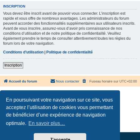
INSCRIPTION
Vous devez être inscrit avant de pouvoir vous connecter. L’inscription est
rapide et vous offre de nombreux avantages. Les administrateurs du forum
peuvent accorder des fonctionnalités supplémentaires aux utilisateurs inscrits.
Avant de vous inscrire, assurez-vous d’avoir pris connaissance de nos
conditions d’utilisation et de notre politique de confidentialité. Veuillez
également prendre le temps de consulter attentivement toutes les règles du
forum lors de votre navigation.
Conditions d’utilisation
|
Politique de confidentialité
Inscription
Accueil du forum
Nous contacter
Fuseau horaire sur
UTC+02:00
En poursuivant votre navigation sur ce site, vous
acceptez l’utilisation de cookies vous permettant
de bénéficier d’une expérience de navigation
Développé par
phpBB
® Forum Software © phpBB Limited
Traduction française officielle
©
Qiaeru
optimale.
En savoir plus…
Confidentialité
|
Conditions
J’accepte