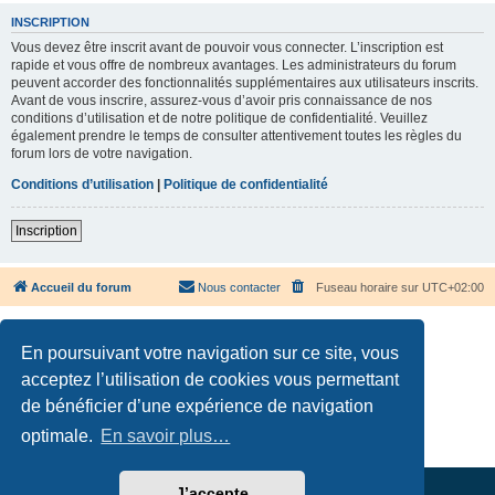
INSCRIPTION
Vous devez être inscrit avant de pouvoir vous connecter. L’inscription est
rapide et vous offre de nombreux avantages. Les administrateurs du forum
peuvent accorder des fonctionnalités supplémentaires aux utilisateurs inscrits.
Avant de vous inscrire, assurez-vous d’avoir pris connaissance de nos
conditions d’utilisation et de notre politique de confidentialité. Veuillez
également prendre le temps de consulter attentivement toutes les règles du
forum lors de votre navigation.
Conditions d’utilisation
|
Politique de confidentialité
Inscription
Accueil du forum
Nous contacter
Fuseau horaire sur
UTC+02:00
En poursuivant votre navigation sur ce site, vous
acceptez l’utilisation de cookies vous permettant
de bénéficier d’une expérience de navigation
Développé par
phpBB
® Forum Software © phpBB Limited
Traduction française officielle
©
Qiaeru
optimale.
En savoir plus…
Confidentialité
|
Conditions
J’accepte