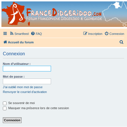
France Didgeridoo
Didgeridoo et Guimbarde sur France Didgeridoo - retrouvez la communauté.
Smartfeed
FAQ
Inscription
Connexion
R
Accueil du forum
e
Connexion
c
h
Nom d’utilisateur :
e
r
Mot de passe :
c
J’ai oublié mon mot de passe
h
Renvoyer le courriel d’activation
e
Se souvenir de moi
r
Masquer ma présence lors de cette session