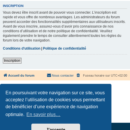
INSCRIPTION
Vous devez être inscrit avant de pouvoir vous connecter. L’inscription est
rapide et vous offre de nombreux avantages. Les administrateurs du forum
peuvent accorder des fonctionnalités supplémentaires aux utilisateurs inscrits.
Avant de vous inscrire, assurez-vous d’avoir pris connaissance de nos
conditions d’utilisation et de notre politique de confidentialité. Veuillez
également prendre le temps de consulter attentivement toutes les règles du
forum lors de votre navigation.
Conditions d’utilisation
|
Politique de confidentialité
Inscription
Accueil du forum
Nous contacter
Fuseau horaire sur
UTC+02:00
En poursuivant votre navigation sur ce site, vous
acceptez l’utilisation de cookies vous permettant
de bénéficier d’une expérience de navigation
Développé par
phpBB
® Forum Software © phpBB Limited
Traduction française officielle
©
Qiaeru
optimale.
En savoir plus…
Confidentialité
|
Conditions
J’accepte