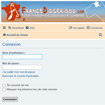
France Didgeridoo
Didgeridoo et Guimbarde sur France Didgeridoo - retrouvez la communauté.
Smartfeed
FAQ
Inscription
Connexion
R
Accueil du forum
e
Connexion
c
h
Nom d’utilisateur :
e
r
Mot de passe :
c
J’ai oublié mon mot de passe
h
Renvoyer le courriel d’activation
e
Se souvenir de moi
r
Masquer ma présence lors de cette session