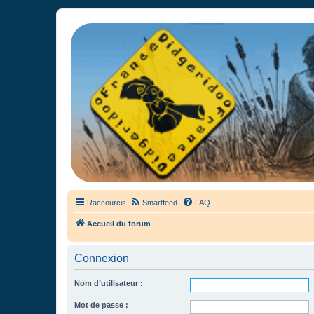
France Didgeridoo
Didgeridoo et Guimbarde sur France Didgeridoo - retrouvez la commun
Raccourcis
Smartfeed
FAQ
Accueil du forum
Connexion
Nom d’utilisateur :
Mot de passe :