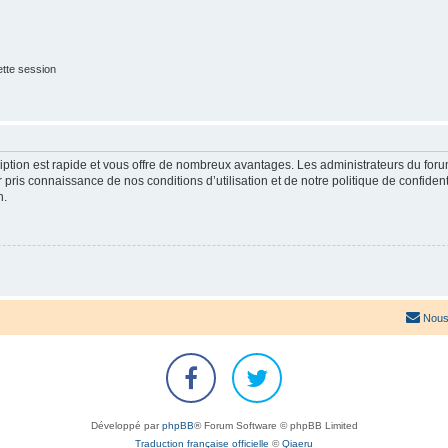
tte session
cription est rapide et vous offre de nombreux avantages. Les administrateurs du fo
ir pris connaissance de nos conditions d’utilisation et de notre politique de confide
n.
Nous
Développé par
phpBB
® Forum Software © phpBB Limited
Traduction française officielle
©
Qiaeru