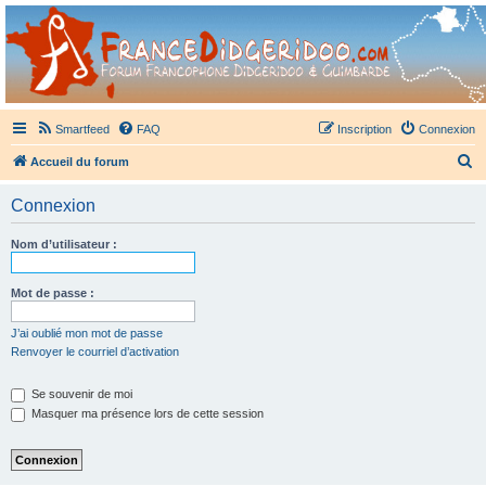
France Didgeridoo
Didgeridoo et Guimbarde sur France Didgeridoo - retrouvez la communauté.
Smartfeed
FAQ
Inscription
Connexion
R
Accueil du forum
e
Connexion
c
h
Nom d’utilisateur :
e
r
Mot de passe :
c
J’ai oublié mon mot de passe
h
Renvoyer le courriel d’activation
e
Se souvenir de moi
r
Masquer ma présence lors de cette session