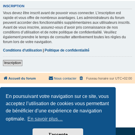
INSCRIPTION
Vous devez être inscrit avant de pouvoir vous connecter. L’inscription est
rapide et vous offre de nombreux avantages. Les administrateurs du forum
peuvent accorder des fonctionnalités supplémentaires aux utilisateurs inscrits.
Avant de vous inscrire, assurez-vous d’avoir pris connaissance de nos
conditions d’utilisation et de notre politique de confidentialité. Veuillez
également prendre le temps de consulter attentivement toutes les règles du
forum lors de votre navigation.
Conditions d’utilisation
|
Politique de confidentialité
Inscription
Accueil du forum
Nous contacter
Fuseau horaire sur
UTC+02:00
En poursuivant votre navigation sur ce site, vous
acceptez l’utilisation de cookies vous permettant
de bénéficier d’une expérience de navigation
Développé par
phpBB
® Forum Software © phpBB Limited
Traduction française officielle
©
Qiaeru
optimale.
En savoir plus…
Confidentialité
|
Conditions
J’accepte