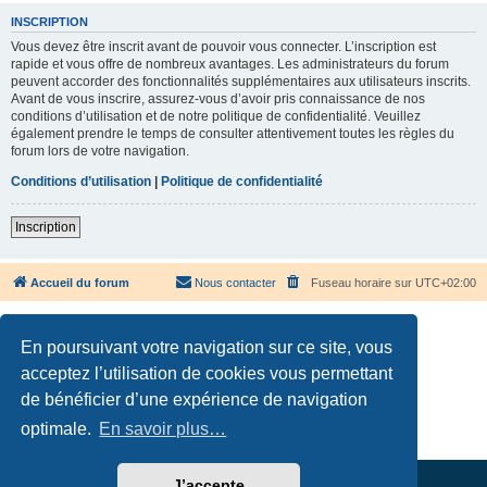
INSCRIPTION
Vous devez être inscrit avant de pouvoir vous connecter. L’inscription est
rapide et vous offre de nombreux avantages. Les administrateurs du forum
peuvent accorder des fonctionnalités supplémentaires aux utilisateurs inscrits.
Avant de vous inscrire, assurez-vous d’avoir pris connaissance de nos
conditions d’utilisation et de notre politique de confidentialité. Veuillez
également prendre le temps de consulter attentivement toutes les règles du
forum lors de votre navigation.
Conditions d’utilisation
|
Politique de confidentialité
Inscription
Accueil du forum
Nous contacter
Fuseau horaire sur
UTC+02:00
En poursuivant votre navigation sur ce site, vous
acceptez l’utilisation de cookies vous permettant
de bénéficier d’une expérience de navigation
Développé par
phpBB
® Forum Software © phpBB Limited
Traduction française officielle
©
Qiaeru
optimale.
En savoir plus…
Confidentialité
|
Conditions
J’accepte