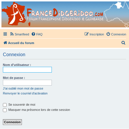
France Didgeridoo
Didgeridoo et Guimbarde sur France Didgeridoo - retrouvez la communauté.
Smartfeed
FAQ
Inscription
Connexion
R
Accueil du forum
e
Connexion
c
h
Nom d’utilisateur :
e
r
Mot de passe :
c
J’ai oublié mon mot de passe
h
Renvoyer le courriel d’activation
e
Se souvenir de moi
r
Masquer ma présence lors de cette session