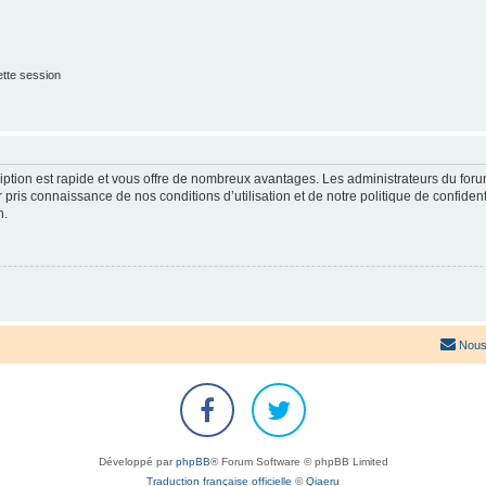
tte session
cription est rapide et vous offre de nombreux avantages. Les administrateurs du fo
ir pris connaissance de nos conditions d’utilisation et de notre politique de confide
n.
Nous
Développé par
phpBB
® Forum Software © phpBB Limited
Traduction française officielle
©
Qiaeru