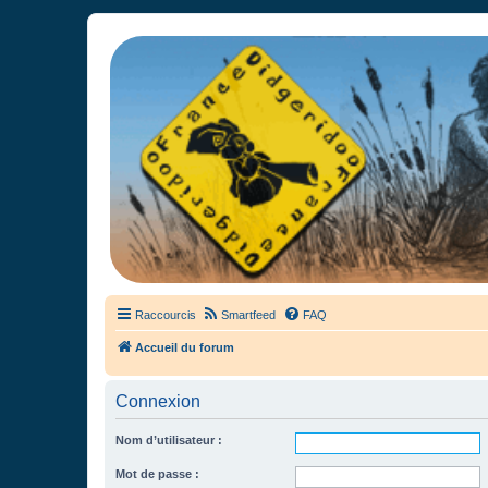
France Didgeridoo
Didgeridoo et Guimbarde sur France Didgeridoo - retrouvez la commun
Raccourcis
Smartfeed
FAQ
Accueil du forum
Connexion
Nom d’utilisateur :
Mot de passe :