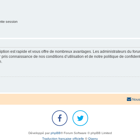
tte session
cription est rapide et vous offre de nombreux avantages. Les administrateurs du fo
ir pris connaissance de nos conditions d’utilisation et de notre politique de confide
n.
Nous
Développé par
phpBB
® Forum Software © phpBB Limited
Traduction française officielle
©
Qiaeru