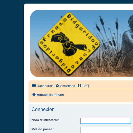
France Didgeridoo
Didgeridoo et Guimbarde sur France Didgeridoo - retrouvez la commun
Raccourcis
Smartfeed
FAQ
Accueil du forum
Connexion
Nom d’utilisateur :
Mot de passe :