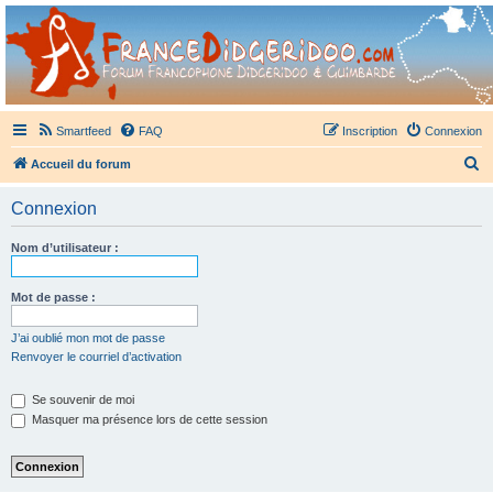
France Didgeridoo
Didgeridoo et Guimbarde sur France Didgeridoo - retrouvez la communauté.
Smartfeed
FAQ
Inscription
Connexion
R
Accueil du forum
e
Connexion
c
h
Nom d’utilisateur :
e
r
Mot de passe :
c
J’ai oublié mon mot de passe
h
Renvoyer le courriel d’activation
e
Se souvenir de moi
r
Masquer ma présence lors de cette session