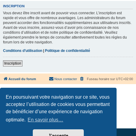
INSCRIPTION
Vous devez être inscrit avant de pouvoir vous connecter. L’inscription est
rapide et vous offre de nombreux avantages. Les administrateurs du forum
peuvent accorder des fonctionnalités supplémentaires aux utilisateurs inscrits.
Avant de vous inscrire, assurez-vous d’avoir pris connaissance de nos
conditions d’utilisation et de notre politique de confidentialité. Veuillez
également prendre le temps de consulter attentivement toutes les règles du
forum lors de votre navigation.
Conditions d’utilisation
|
Politique de confidentialité
Inscription
Accueil du forum
Nous contacter
Fuseau horaire sur
UTC+02:00
En poursuivant votre navigation sur ce site, vous
acceptez l’utilisation de cookies vous permettant
de bénéficier d’une expérience de navigation
Développé par
phpBB
® Forum Software © phpBB Limited
Traduction française officielle
©
Qiaeru
optimale.
En savoir plus…
Confidentialité
|
Conditions
J’accepte