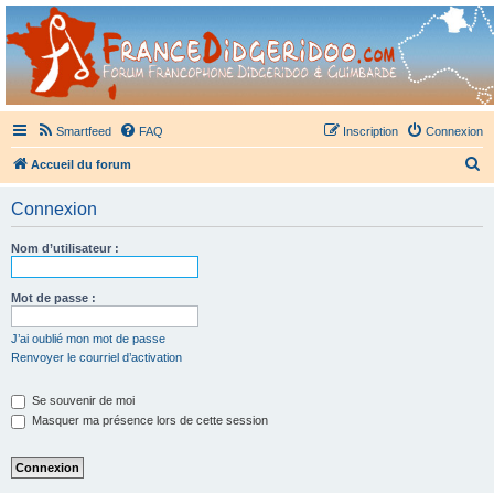
France Didgeridoo
Didgeridoo et Guimbarde sur France Didgeridoo - retrouvez la communauté.
Smartfeed
FAQ
Inscription
Connexion
R
Accueil du forum
e
Connexion
c
h
Nom d’utilisateur :
e
r
Mot de passe :
c
J’ai oublié mon mot de passe
h
Renvoyer le courriel d’activation
e
Se souvenir de moi
r
Masquer ma présence lors de cette session