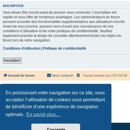
INSCRIPTION
Vous devez être inscrit avant de pouvoir vous connecter. L’inscription est
rapide et vous offre de nombreux avantages. Les administrateurs du forum
peuvent accorder des fonctionnalités supplémentaires aux utilisateurs inscrits.
Avant de vous inscrire, assurez-vous d’avoir pris connaissance de nos
conditions d’utilisation et de notre politique de confidentialité. Veuillez
également prendre le temps de consulter attentivement toutes les règles du
forum lors de votre navigation.
Conditions d’utilisation
|
Politique de confidentialité
Inscription
Accueil du forum
Nous contacter
Fuseau horaire sur
UTC+02:00
En poursuivant votre navigation sur ce site, vous
acceptez l’utilisation de cookies vous permettant
de bénéficier d’une expérience de navigation
Développé par
phpBB
® Forum Software © phpBB Limited
Traduction française officielle
©
Qiaeru
optimale.
En savoir plus…
Confidentialité
|
Conditions
J’accepte