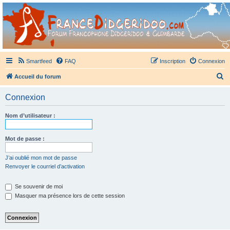
France Didgeridoo
Didgeridoo et Guimbarde sur France Didgeridoo - retrouvez la communauté.
Smartfeed
FAQ
Inscription
Connexion
R
Accueil du forum
e
Connexion
c
h
Nom d’utilisateur :
e
r
Mot de passe :
c
J’ai oublié mon mot de passe
h
Renvoyer le courriel d’activation
e
Se souvenir de moi
r
Masquer ma présence lors de cette session