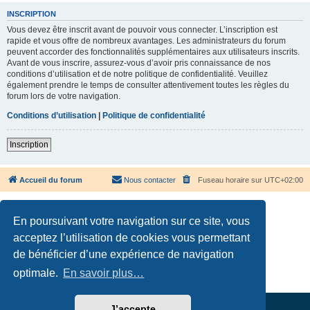
INSCRIPTION
Vous devez être inscrit avant de pouvoir vous connecter. L’inscription est
rapide et vous offre de nombreux avantages. Les administrateurs du forum
peuvent accorder des fonctionnalités supplémentaires aux utilisateurs inscrits.
Avant de vous inscrire, assurez-vous d’avoir pris connaissance de nos
conditions d’utilisation et de notre politique de confidentialité. Veuillez
également prendre le temps de consulter attentivement toutes les règles du
forum lors de votre navigation.
Conditions d’utilisation
|
Politique de confidentialité
Inscription
Accueil du forum
Nous contacter
Fuseau horaire sur
UTC+02:00
En poursuivant votre navigation sur ce site, vous
acceptez l’utilisation de cookies vous permettant
de bénéficier d’une expérience de navigation
Développé par
phpBB
® Forum Software © phpBB Limited
Traduction française officielle
©
Qiaeru
optimale.
En savoir plus…
Confidentialité
|
Conditions
J’accepte