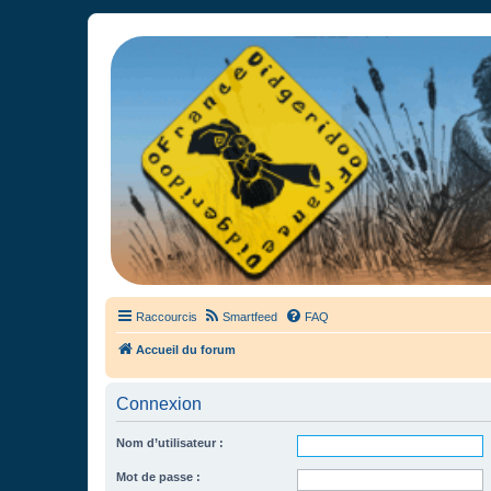
France Didgeridoo
Didgeridoo et Guimbarde sur France Didgeridoo - retrouvez la commun
Raccourcis
Smartfeed
FAQ
Accueil du forum
Connexion
Nom d’utilisateur :
Mot de passe :