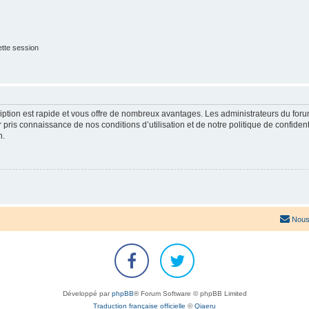
tte session
cription est rapide et vous offre de nombreux avantages. Les administrateurs du fo
ir pris connaissance de nos conditions d’utilisation et de notre politique de confide
n.
Nous
Développé par
phpBB
® Forum Software © phpBB Limited
Traduction française officielle
©
Qiaeru