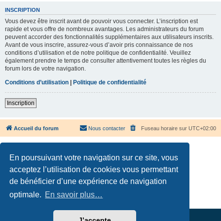
INSCRIPTION
Vous devez être inscrit avant de pouvoir vous connecter. L’inscription est
rapide et vous offre de nombreux avantages. Les administrateurs du forum
peuvent accorder des fonctionnalités supplémentaires aux utilisateurs inscrits.
Avant de vous inscrire, assurez-vous d’avoir pris connaissance de nos
conditions d’utilisation et de notre politique de confidentialité. Veuillez
également prendre le temps de consulter attentivement toutes les règles du
forum lors de votre navigation.
Conditions d’utilisation
|
Politique de confidentialité
Inscription
Accueil du forum
Nous contacter
Fuseau horaire sur
UTC+02:00
En poursuivant votre navigation sur ce site, vous
acceptez l’utilisation de cookies vous permettant
de bénéficier d’une expérience de navigation
Développé par
phpBB
® Forum Software © phpBB Limited
Traduction française officielle
©
Qiaeru
optimale.
En savoir plus…
Confidentialité
|
Conditions
J’accepte