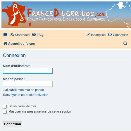
France Didgeridoo
Didgeridoo et Guimbarde sur France Didgeridoo - retrouvez la communauté.
Smartfeed
FAQ
Inscription
Connexion
R
Accueil du forum
e
Connexion
c
h
Nom d’utilisateur :
e
r
Mot de passe :
c
J’ai oublié mon mot de passe
h
Renvoyer le courriel d’activation
e
Se souvenir de moi
r
Masquer ma présence lors de cette session