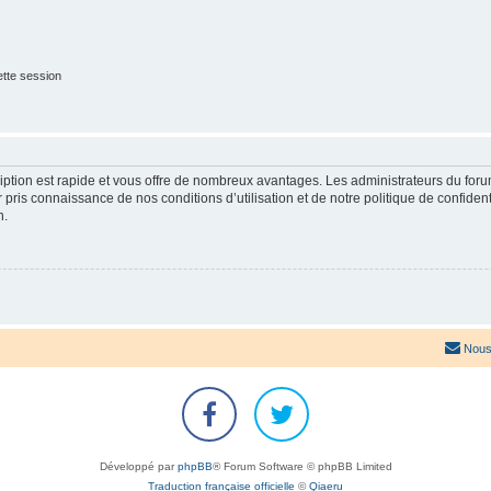
tte session
cription est rapide et vous offre de nombreux avantages. Les administrateurs du fo
ir pris connaissance de nos conditions d’utilisation et de notre politique de confide
n.
Nous
Développé par
phpBB
® Forum Software © phpBB Limited
Traduction française officielle
©
Qiaeru