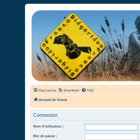
France Didgeridoo
Didgeridoo et Guimbarde sur France Didgeridoo - retrouvez la commun
Raccourcis
Smartfeed
FAQ
Accueil du forum
Connexion
Nom d’utilisateur :
Mot de passe :