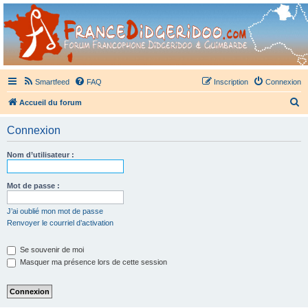
France Didgeridoo
Didgeridoo et Guimbarde sur France Didgeridoo - retrouvez la communauté.
Smartfeed
FAQ
Inscription
Connexion
R
Accueil du forum
e
Connexion
c
h
Nom d’utilisateur :
e
r
Mot de passe :
c
J’ai oublié mon mot de passe
h
Renvoyer le courriel d’activation
e
Se souvenir de moi
r
Masquer ma présence lors de cette session