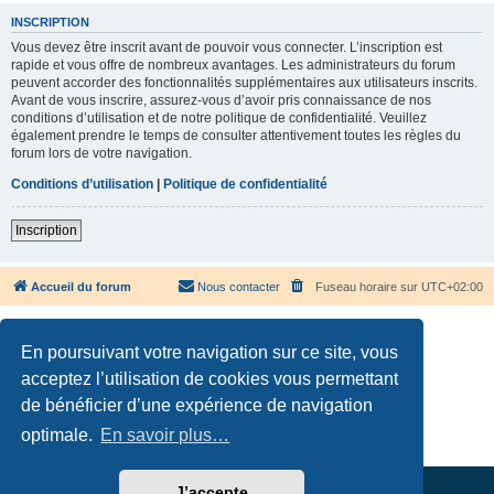
INSCRIPTION
Vous devez être inscrit avant de pouvoir vous connecter. L’inscription est
rapide et vous offre de nombreux avantages. Les administrateurs du forum
peuvent accorder des fonctionnalités supplémentaires aux utilisateurs inscrits.
Avant de vous inscrire, assurez-vous d’avoir pris connaissance de nos
conditions d’utilisation et de notre politique de confidentialité. Veuillez
également prendre le temps de consulter attentivement toutes les règles du
forum lors de votre navigation.
Conditions d’utilisation
|
Politique de confidentialité
Inscription
Accueil du forum
Nous contacter
Fuseau horaire sur
UTC+02:00
En poursuivant votre navigation sur ce site, vous
acceptez l’utilisation de cookies vous permettant
de bénéficier d’une expérience de navigation
Développé par
phpBB
® Forum Software © phpBB Limited
Traduction française officielle
©
Qiaeru
optimale.
En savoir plus…
Confidentialité
|
Conditions
J’accepte