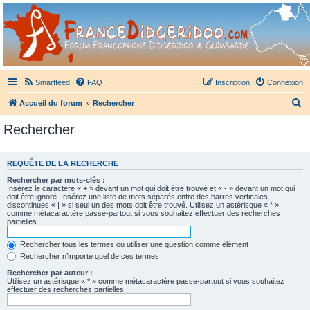
France Didgeridoo
Didgeridoo et Guimbarde sur France Didgeridoo - retrouvez la communauté.
Smartfeed
FAQ
Inscription
Connexion
R
Accueil du forum
Rechercher
e
Rechercher
c
h
REQUÊTE DE LA RECHERCHE
e
Rechercher par mots-clés :
r
Insérez le caractère « + » devant un mot qui doit être trouvé et « - » devant un mot qui
doit être ignoré. Insérez une liste de mots séparés entre des barres verticales
c
discontinues « | » si seul un des mots doit être trouvé. Utilisez un astérisque « * »
comme métacaractère passe-partout si vous souhaitez effectuer des recherches
h
partielles.
e
Rechercher tous les termes ou utiliser une question comme élément
r
Rechercher n’importe quel de ces termes
Rechercher par auteur :
Utilisez un astérisque « * » comme métacaractère passe-partout si vous souhaitez
effectuer des recherches partielles.