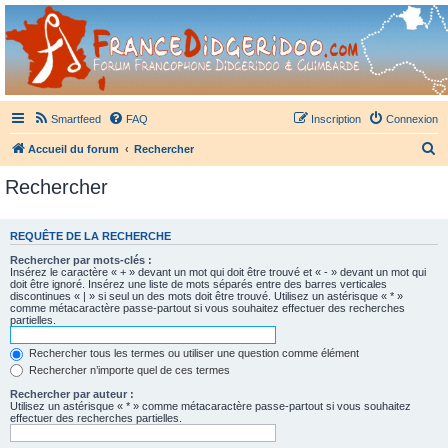
France Didgeridoo
Didgeridoo et Guimbarde sur France Didgeridoo - retrouvez la communauté.
Smartfeed
FAQ
Inscription
Connexion
R
Accueil du forum
Rechercher
e
Rechercher
c
h
REQUÊTE DE LA RECHERCHE
e
Rechercher par mots-clés :
r
Insérez le caractère « + » devant un mot qui doit être trouvé et « - » devant un mot qui
doit être ignoré. Insérez une liste de mots séparés entre des barres verticales
c
discontinues « | » si seul un des mots doit être trouvé. Utilisez un astérisque « * »
comme métacaractère passe-partout si vous souhaitez effectuer des recherches
h
partielles.
e
Rechercher tous les termes ou utiliser une question comme élément
r
Rechercher n’importe quel de ces termes
Rechercher par auteur :
Utilisez un astérisque « * » comme métacaractère passe-partout si vous souhaitez
effectuer des recherches partielles.