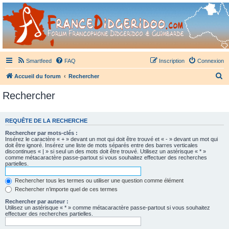
France Didgeridoo
Didgeridoo et Guimbarde sur France Didgeridoo - retrouvez la communauté.
Smartfeed
FAQ
Inscription
Connexion
R
Accueil du forum
Rechercher
e
Rechercher
c
h
REQUÊTE DE LA RECHERCHE
e
Rechercher par mots-clés :
r
Insérez le caractère « + » devant un mot qui doit être trouvé et « - » devant un mot qui
doit être ignoré. Insérez une liste de mots séparés entre des barres verticales
c
discontinues « | » si seul un des mots doit être trouvé. Utilisez un astérisque « * »
comme métacaractère passe-partout si vous souhaitez effectuer des recherches
h
partielles.
e
Rechercher tous les termes ou utiliser une question comme élément
r
Rechercher n’importe quel de ces termes
Rechercher par auteur :
Utilisez un astérisque « * » comme métacaractère passe-partout si vous souhaitez
effectuer des recherches partielles.