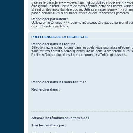
Insérez le caractère « + » devant un mot qui doit être trouvé et « - » d
être ignoré. Insérez une liste de mots séparés entre des barres vertica
si seul un des mots doit être trouvé. Utilisez un astérisque « * » com
passe-partout si vous souhaitez effectuer des recherches partielles.
Rechercher par auteur :
Utilisez un astérisque « * » comme métacaractère passe-partout si vo
des recherches partielles.
PRÉFÉRENCES DE LA RECHERCHE
Rechercher dans les forums :
Sélectionnez le ou les forums dans lesquels vous souhaitez effectuer
sous-forums seront automatiquement inclus dans la recherche si vou
l’option « Rechercher dans les sous-forums » affichée ci-dessous.
Rechercher dans les sous-forums :
Rechercher dans :
Afficher les résultats sous forme de :
Trier les résultats par :