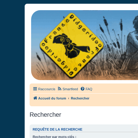
France Didgeridoo
Didgeridoo et Guimbarde sur France Didgeridoo - retrouvez la commun
Raccourcis
Smartfeed
FAQ
Accueil du forum
Rechercher
Rechercher
REQUÊTE DE LA RECHERCHE
Rechercher par mots-clés :