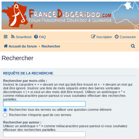
France Didgeridoo
Didgeridoo et Guimbarde sur France Didgeridoo - retrouvez la communauté.
Smartfeed
FAQ
Inscription
Connexion
R
Accueil du forum
Rechercher
e
Rechercher
c
h
REQUÊTE DE LA RECHERCHE
e
Rechercher par mots-clés :
r
Insérez le caractère « + » devant un mot qui doit être trouvé et « - » devant un mot qui
doit être ignoré. Insérez une liste de mots séparés entre des barres verticales
c
discontinues « | » si seul un des mots doit être trouvé. Utilisez un astérisque « * »
comme métacaractère passe-partout si vous souhaitez effectuer des recherches
h
partielles.
e
Rechercher tous les termes ou utiliser une question comme élément
r
Rechercher n’importe quel de ces termes
Rechercher par auteur :
Utilisez un astérisque « * » comme métacaractère passe-partout si vous souhaitez
effectuer des recherches partielles.