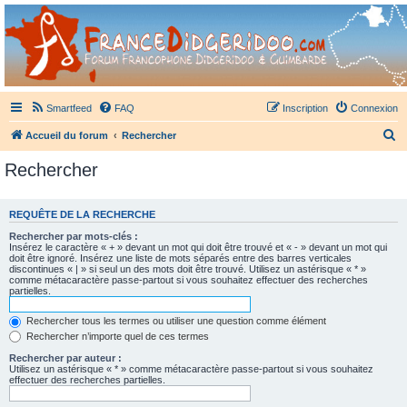
France Didgeridoo
Didgeridoo et Guimbarde sur France Didgeridoo - retrouvez la communauté.
Smartfeed
FAQ
Inscription
Connexion
R
Accueil du forum
Rechercher
e
Rechercher
c
h
REQUÊTE DE LA RECHERCHE
e
Rechercher par mots-clés :
r
Insérez le caractère « + » devant un mot qui doit être trouvé et « - » devant un mot qui
doit être ignoré. Insérez une liste de mots séparés entre des barres verticales
c
discontinues « | » si seul un des mots doit être trouvé. Utilisez un astérisque « * »
comme métacaractère passe-partout si vous souhaitez effectuer des recherches
h
partielles.
e
Rechercher tous les termes ou utiliser une question comme élément
r
Rechercher n’importe quel de ces termes
Rechercher par auteur :
Utilisez un astérisque « * » comme métacaractère passe-partout si vous souhaitez
effectuer des recherches partielles.