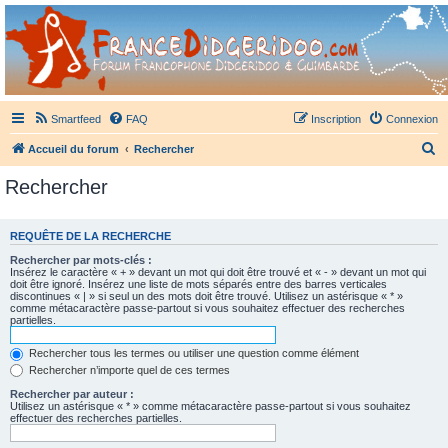
France Didgeridoo
Didgeridoo et Guimbarde sur France Didgeridoo - retrouvez la communauté.
Smartfeed
FAQ
Inscription
Connexion
R
Accueil du forum
Rechercher
e
Rechercher
c
h
REQUÊTE DE LA RECHERCHE
e
Rechercher par mots-clés :
r
Insérez le caractère « + » devant un mot qui doit être trouvé et « - » devant un mot qui
doit être ignoré. Insérez une liste de mots séparés entre des barres verticales
c
discontinues « | » si seul un des mots doit être trouvé. Utilisez un astérisque « * »
comme métacaractère passe-partout si vous souhaitez effectuer des recherches
h
partielles.
e
Rechercher tous les termes ou utiliser une question comme élément
r
Rechercher n’importe quel de ces termes
Rechercher par auteur :
Utilisez un astérisque « * » comme métacaractère passe-partout si vous souhaitez
effectuer des recherches partielles.