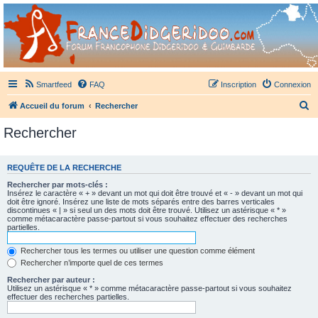
France Didgeridoo
Didgeridoo et Guimbarde sur France Didgeridoo - retrouvez la communauté.
Smartfeed
FAQ
Inscription
Connexion
R
Accueil du forum
Rechercher
e
Rechercher
c
h
REQUÊTE DE LA RECHERCHE
e
Rechercher par mots-clés :
r
Insérez le caractère « + » devant un mot qui doit être trouvé et « - » devant un mot qui
doit être ignoré. Insérez une liste de mots séparés entre des barres verticales
c
discontinues « | » si seul un des mots doit être trouvé. Utilisez un astérisque « * »
comme métacaractère passe-partout si vous souhaitez effectuer des recherches
h
partielles.
e
Rechercher tous les termes ou utiliser une question comme élément
r
Rechercher n’importe quel de ces termes
Rechercher par auteur :
Utilisez un astérisque « * » comme métacaractère passe-partout si vous souhaitez
effectuer des recherches partielles.