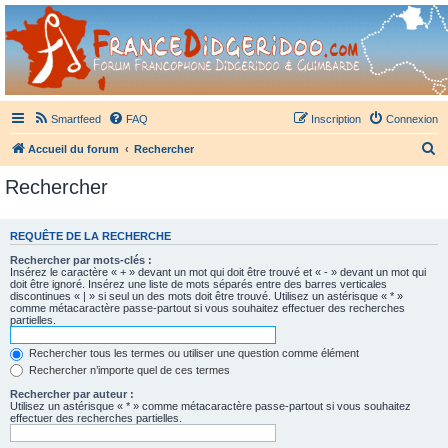
France Didgeridoo
Didgeridoo et Guimbarde sur France Didgeridoo - retrouvez la communauté.
Smartfeed
FAQ
Inscription
Connexion
R
Accueil du forum
Rechercher
e
Rechercher
c
h
REQUÊTE DE LA RECHERCHE
e
Rechercher par mots-clés :
r
Insérez le caractère « + » devant un mot qui doit être trouvé et « - » devant un mot qui
doit être ignoré. Insérez une liste de mots séparés entre des barres verticales
c
discontinues « | » si seul un des mots doit être trouvé. Utilisez un astérisque « * »
comme métacaractère passe-partout si vous souhaitez effectuer des recherches
h
partielles.
e
Rechercher tous les termes ou utiliser une question comme élément
r
Rechercher n’importe quel de ces termes
Rechercher par auteur :
Utilisez un astérisque « * » comme métacaractère passe-partout si vous souhaitez
effectuer des recherches partielles.