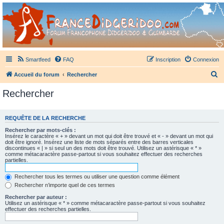
France Didgeridoo
Didgeridoo et Guimbarde sur France Didgeridoo - retrouvez la communauté.
Smartfeed
FAQ
Inscription
Connexion
R
Accueil du forum
Rechercher
e
Rechercher
c
h
REQUÊTE DE LA RECHERCHE
e
Rechercher par mots-clés :
r
Insérez le caractère « + » devant un mot qui doit être trouvé et « - » devant un mot qui
doit être ignoré. Insérez une liste de mots séparés entre des barres verticales
c
discontinues « | » si seul un des mots doit être trouvé. Utilisez un astérisque « * »
comme métacaractère passe-partout si vous souhaitez effectuer des recherches
h
partielles.
e
Rechercher tous les termes ou utiliser une question comme élément
r
Rechercher n’importe quel de ces termes
Rechercher par auteur :
Utilisez un astérisque « * » comme métacaractère passe-partout si vous souhaitez
effectuer des recherches partielles.