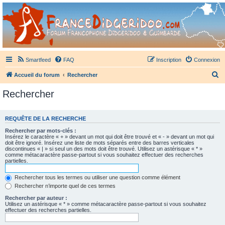
France Didgeridoo
Didgeridoo et Guimbarde sur France Didgeridoo - retrouvez la communauté.
Smartfeed
FAQ
Inscription
Connexion
R
Accueil du forum
Rechercher
e
Rechercher
c
h
REQUÊTE DE LA RECHERCHE
e
Rechercher par mots-clés :
r
Insérez le caractère « + » devant un mot qui doit être trouvé et « - » devant un mot qui
doit être ignoré. Insérez une liste de mots séparés entre des barres verticales
c
discontinues « | » si seul un des mots doit être trouvé. Utilisez un astérisque « * »
comme métacaractère passe-partout si vous souhaitez effectuer des recherches
h
partielles.
e
Rechercher tous les termes ou utiliser une question comme élément
r
Rechercher n’importe quel de ces termes
Rechercher par auteur :
Utilisez un astérisque « * » comme métacaractère passe-partout si vous souhaitez
effectuer des recherches partielles.