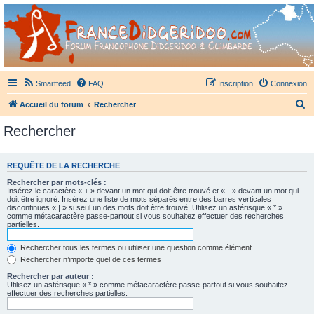
France Didgeridoo
Didgeridoo et Guimbarde sur France Didgeridoo - retrouvez la communauté.
Smartfeed
FAQ
Inscription
Connexion
R
Accueil du forum
Rechercher
e
Rechercher
c
h
REQUÊTE DE LA RECHERCHE
e
Rechercher par mots-clés :
r
Insérez le caractère « + » devant un mot qui doit être trouvé et « - » devant un mot qui
doit être ignoré. Insérez une liste de mots séparés entre des barres verticales
c
discontinues « | » si seul un des mots doit être trouvé. Utilisez un astérisque « * »
comme métacaractère passe-partout si vous souhaitez effectuer des recherches
h
partielles.
e
Rechercher tous les termes ou utiliser une question comme élément
r
Rechercher n’importe quel de ces termes
Rechercher par auteur :
Utilisez un astérisque « * » comme métacaractère passe-partout si vous souhaitez
effectuer des recherches partielles.