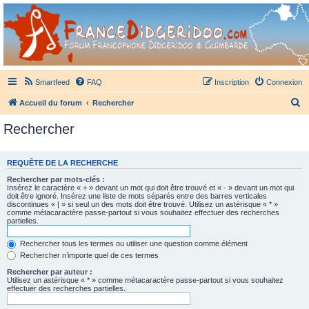
France Didgeridoo
Didgeridoo et Guimbarde sur France Didgeridoo - retrouvez la communauté.
Smartfeed
FAQ
Inscription
Connexion
R
Accueil du forum
Rechercher
e
Rechercher
c
h
REQUÊTE DE LA RECHERCHE
e
Rechercher par mots-clés :
r
Insérez le caractère « + » devant un mot qui doit être trouvé et « - » devant un mot qui
doit être ignoré. Insérez une liste de mots séparés entre des barres verticales
c
discontinues « | » si seul un des mots doit être trouvé. Utilisez un astérisque « * »
comme métacaractère passe-partout si vous souhaitez effectuer des recherches
h
partielles.
e
Rechercher tous les termes ou utiliser une question comme élément
r
Rechercher n’importe quel de ces termes
Rechercher par auteur :
Utilisez un astérisque « * » comme métacaractère passe-partout si vous souhaitez
effectuer des recherches partielles.