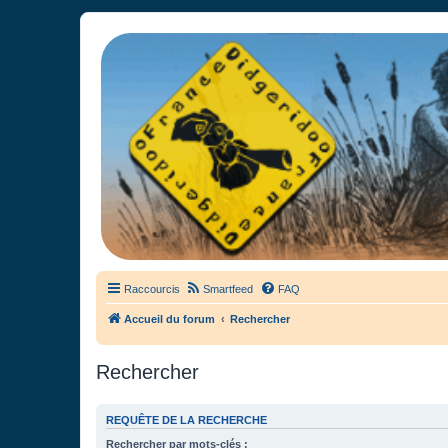
France Didgeridoo
Didgeridoo et Guimbarde sur France Didgeridoo - retrouvez la commun
Raccourcis
Smartfeed
FAQ
Accueil du forum
Rechercher
Rechercher
REQUÊTE DE LA RECHERCHE
Rechercher par mots-clés :