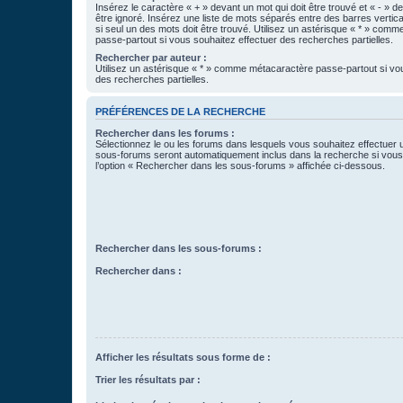
Insérez le caractère « + » devant un mot qui doit être trouvé et « - » d
être ignoré. Insérez une liste de mots séparés entre des barres vertica
si seul un des mots doit être trouvé. Utilisez un astérisque « * » com
passe-partout si vous souhaitez effectuer des recherches partielles.
Rechercher par auteur :
Utilisez un astérisque « * » comme métacaractère passe-partout si vo
des recherches partielles.
PRÉFÉRENCES DE LA RECHERCHE
Rechercher dans les forums :
Sélectionnez le ou les forums dans lesquels vous souhaitez effectuer
sous-forums seront automatiquement inclus dans la recherche si vou
l’option « Rechercher dans les sous-forums » affichée ci-dessous.
Rechercher dans les sous-forums :
Rechercher dans :
Afficher les résultats sous forme de :
Trier les résultats par :