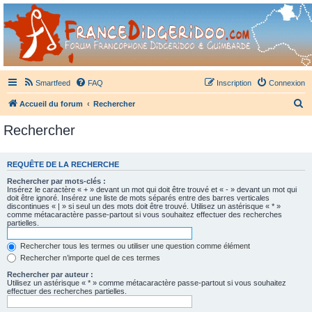
France Didgeridoo
Didgeridoo et Guimbarde sur France Didgeridoo - retrouvez la communauté.
Smartfeed
FAQ
Inscription
Connexion
R
Accueil du forum
Rechercher
e
Rechercher
c
h
REQUÊTE DE LA RECHERCHE
e
Rechercher par mots-clés :
r
Insérez le caractère « + » devant un mot qui doit être trouvé et « - » devant un mot qui
doit être ignoré. Insérez une liste de mots séparés entre des barres verticales
c
discontinues « | » si seul un des mots doit être trouvé. Utilisez un astérisque « * »
comme métacaractère passe-partout si vous souhaitez effectuer des recherches
h
partielles.
e
Rechercher tous les termes ou utiliser une question comme élément
r
Rechercher n’importe quel de ces termes
Rechercher par auteur :
Utilisez un astérisque « * » comme métacaractère passe-partout si vous souhaitez
effectuer des recherches partielles.