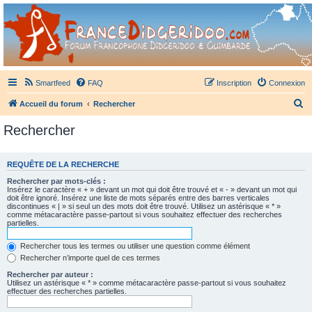
France Didgeridoo
Didgeridoo et Guimbarde sur France Didgeridoo - retrouvez la communauté.
Smartfeed
FAQ
Inscription
Connexion
R
Accueil du forum
Rechercher
e
Rechercher
c
h
REQUÊTE DE LA RECHERCHE
e
Rechercher par mots-clés :
r
Insérez le caractère « + » devant un mot qui doit être trouvé et « - » devant un mot qui
doit être ignoré. Insérez une liste de mots séparés entre des barres verticales
c
discontinues « | » si seul un des mots doit être trouvé. Utilisez un astérisque « * »
comme métacaractère passe-partout si vous souhaitez effectuer des recherches
h
partielles.
e
Rechercher tous les termes ou utiliser une question comme élément
r
Rechercher n’importe quel de ces termes
Rechercher par auteur :
Utilisez un astérisque « * » comme métacaractère passe-partout si vous souhaitez
effectuer des recherches partielles.