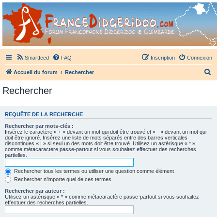
France Didgeridoo
Didgeridoo et Guimbarde sur France Didgeridoo - retrouvez la communauté.
Smartfeed
FAQ
Inscription
Connexion
R
Accueil du forum
Rechercher
e
Rechercher
c
h
REQUÊTE DE LA RECHERCHE
e
Rechercher par mots-clés :
r
Insérez le caractère « + » devant un mot qui doit être trouvé et « - » devant un mot qui
doit être ignoré. Insérez une liste de mots séparés entre des barres verticales
c
discontinues « | » si seul un des mots doit être trouvé. Utilisez un astérisque « * »
comme métacaractère passe-partout si vous souhaitez effectuer des recherches
h
partielles.
e
Rechercher tous les termes ou utiliser une question comme élément
r
Rechercher n’importe quel de ces termes
Rechercher par auteur :
Utilisez un astérisque « * » comme métacaractère passe-partout si vous souhaitez
effectuer des recherches partielles.